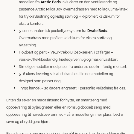
modellen fra
Arctic Beds
inkluderer en den ventilerende og
pustende Arctic Milda Joy overmadrassen med to lag Clima-latex
for trykkavlastning og kjølig søvn og HR-profilert kaldskum for
ekstra komfort.
5-soner anatomisk pocketfjærsystem fra
Dvale Beds
.
Overmadrass med profilert kaldskum for ekstra støtte og
avlastning.
Holdbart og pent – Velur-trekk (Bilbao-serien) i 17 farger –
væske-/flekkbestandig, kjæledyrvennlig og maskinvaskbart.
Rimelige modeller med priser fra under 20 000 kr - ferdig montert.
5–6 ukers levering slik at du kan bestille den modellen og
designet som passer deg.
Trygg handel – 30 dagers angrerett + personlig veiledning fra oss.
Enten du søker en magasinseng for hytta, en smartseng med
oppbevaring til byleiligheten eller en romslig dobbelt seng med
oppbevaring til hovedsoverommet – våre modeller gir mer plass, bedre
søvn og et ryddigere hjem.
Finn din smartseng med oppbevaring nå! Hos oss kan du skreddersy din