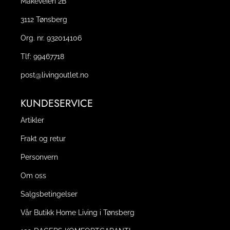
Måkeveien 2B
3112 Tønsberg
Org. nr. 932014106
Tlf:
99467718
post@livingoutlet.no
KUNDESERVICE
Artikler
Frakt og retur
Personvern
Om oss
Salgsbetingelser
Vår Butikk Home Living i Tønsberg