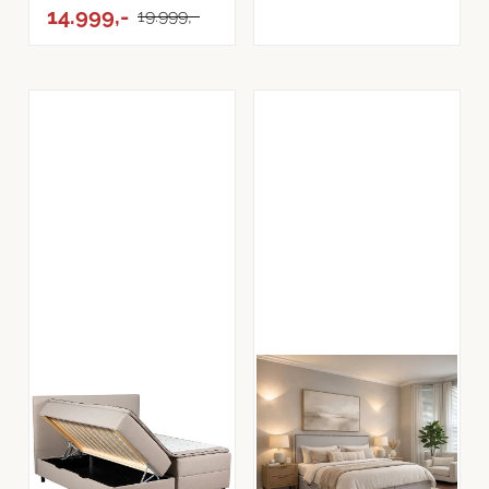
med ...
14.999,-
19.999,-