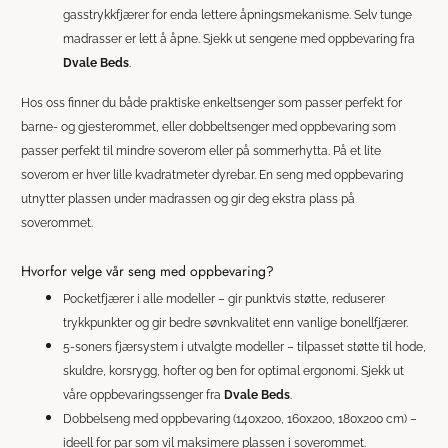
gasstrykkfjærer for enda lettere åpningsmekanisme. Selv tunge
madrasser er lett å åpne. Sjekk ut sengene med oppbevaring fra
Dvale Beds
.
Hos oss finner du både praktiske enkeltsenger som passer perfekt for
barne- og gjesterommet, eller dobbeltsenger med oppbevaring som
passer perfekt til mindre soverom eller på sommerhytta. På et lite
soverom er hver lille kvadratmeter dyrebar. En seng med oppbevaring
utnytter plassen under madrassen og gir deg ekstra plass på
soverommet.
Hvorfor velge vår seng med oppbevaring?
Pocketfjærer i alle modeller – gir punktvis støtte, reduserer
trykkpunkter og gir bedre søvnkvalitet enn vanlige bonellfjærer.
5-soners fjærsystem i utvalgte modeller – tilpasset støtte til hode,
skuldre, korsrygg, hofter og ben for optimal ergonomi. Sjekk ut
våre oppbevaringssenger fra
Dvale Beds
.
Dobbelseng med oppbevaring (140x200, 160x200, 180x200 cm) –
ideell for par som vil maksimere plassen i soverommet.