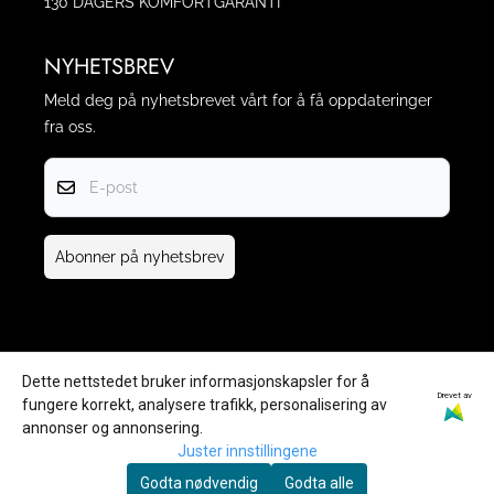
130 DAGERS KOMFORTGARANTI
NYHETSBREV
Meld deg på nyhetsbrevet vårt for å få oppdateringer
fra oss.
E-post
Abonner på nyhetsbrev
Dette nettstedet bruker informasjonskapsler for å
Drevet av
fungere korrekt, analysere trafikk, personalisering av
annonser og annonsering.
Juster innstillingene
Ⓒ 2022 Home Living AS
Godta nødvendig
Godta alle