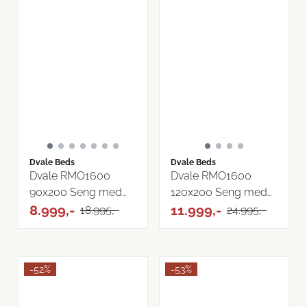
Dvale Beds
Dvale Beds
Dvale RMO1600
Dvale RMO1600
90x200 Seng med
120x200 Seng med
oppbevaring velg ...
8.999,-
oppbevaring velg ...
11.999,-
18.995,-
24.995,-
-52%
-53%