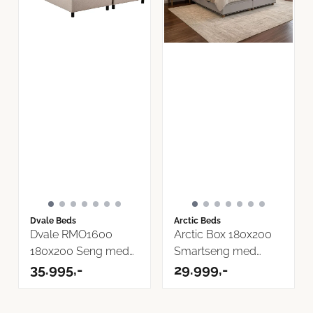
Dvale Beds
Arctic Beds
Dvale RMO1600
Arctic Box 180x200
180x200 Seng med
Smartseng med
oppbevaring - ...
35.995,-
oppbevaring
29.999,-