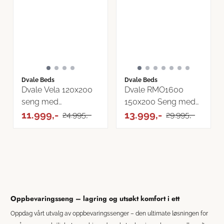
Dvale Beds
Dvale Beds
Dvale Vela 120x200
Dvale RMO1600
seng med
150x200 Seng med
oppbevaring |
11.999,-
oppbevaring velg ...
13.999,-
24.995,-
29.995,-
Cremona ...
Oppbevaringsseng – lagring og utsøkt komfort i ett
Oppdag vårt utvalg av oppbevaringssenger – den ultimate løsningen for