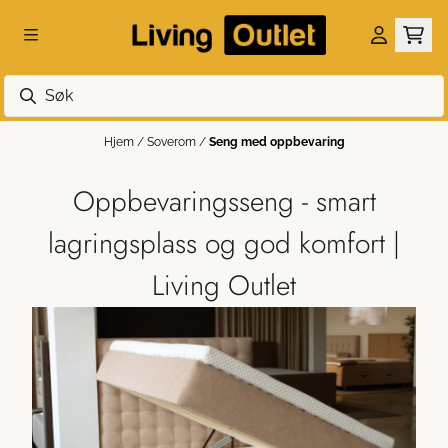
Hopp til innhold
Hjem
/
Soverom
/
Seng med oppbevaring
Oppbevaringsseng - smart
lagringsplass og god komfort |
Living Outlet