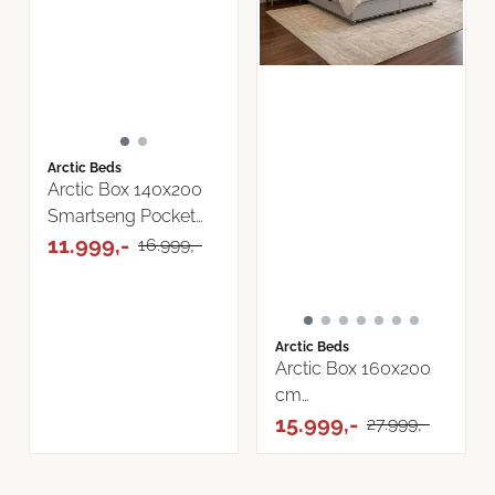
Arctic Beds
Arctic Box 140x200
Smartseng Pocket
med ...
11.999,-
16.999,-
Arctic Beds
Arctic Box 160x200
cm
oppbevaringsseng
15.999,-
27.999,-
velg farge ...