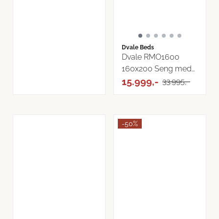
Dvale Beds
Dvale RMO1600
160x200 Seng med
oppbevaring velg ...
15.999,-
33.995,-
-50%