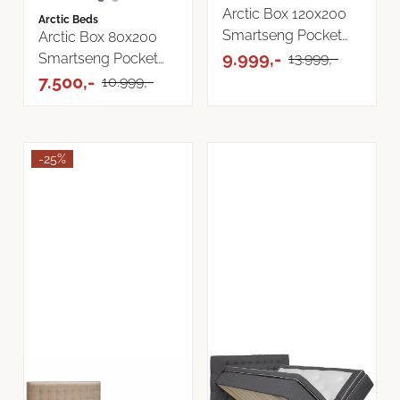
Arctic Box 120x200
Arctic Beds
Smartseng Pocket
Arctic Box 80x200
med ...
9.999,-
Smartseng Pocket
13.999,-
med ...
7.500,-
10.999,-
-25%