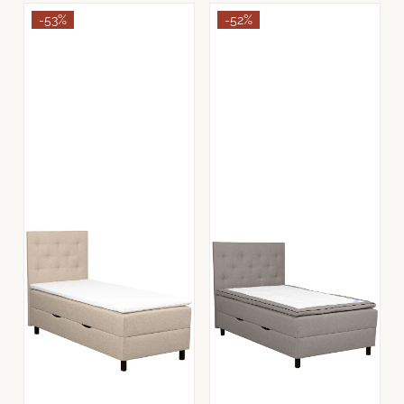
-53%
-52%