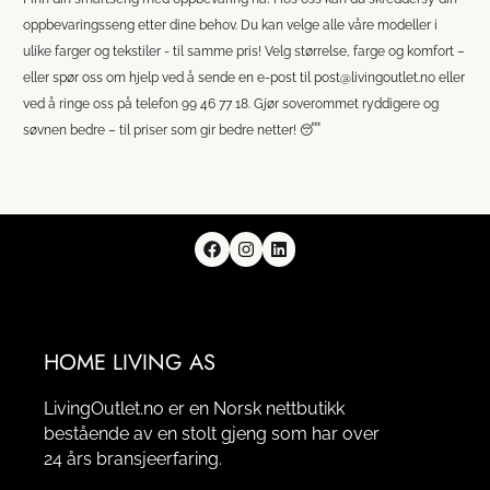
oppbevaringsseng etter dine behov. Du kan velge alle våre modeller i
ulike farger og tekstiler - til samme pris! Velg størrelse, farge og komfort –
eller spør oss om hjelp ved å sende en e-post til post@livingoutlet.no eller
ved å ringe oss på telefon 99 46 77 18. Gjør soverommet ryddigere og
søvnen bedre – til priser som gir bedre netter! 😴
HOME LIVING AS
LivingOutlet.no er en Norsk nettbutikk
bestående av en stolt gjeng som har over
24 års bransjeerfaring.