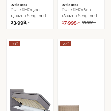
Dvale Beds
Dvale Beds
Dvale RMO1500
Dvale RMO1600
150x200 Seng med
180x200 Seng med
oppbevaring velg ...
23.998,-
oppbevaring - ...
17.995,-
35.995,-
-33%
-22%