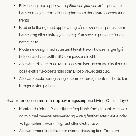
Enkeltseng med oppbevaring (80x200, 90x200 cm) – genial for
barnerom, gjesterom eller ungdomsrom der ekstra oppbevaring
trengs.
Bred enkeltseng med oppbevaring på 120x200cm - perfekt som
barneseng eller ekstra gjesteseng. Kan sove to personer for en
natt eller to.
Moderne design med slitesterkt tekstiltrekk i tidløse farger (grå,
beige, sand, antrasitt m.fl.) som passer din stil.
Alle våre tekstiler er OEKO-TEX® sertifisert. Noen av tekstilene er
også ekstra flekkbestandig som Bilbao velvet tekstilet.
Alle våre oppbevaringssenger kommer ferdig montert, der du kun
trenger å skru på bena.
Hva er forskjellen mellom oppbevaringssengene Living Outlet tilbyr?
Komfort du føler – Pocketfjærer (opptil 261/m²) gir punktvis støtte
og minimal bevegelsesoverføring – velg fasthet etter vekt (under
75 kg: medium; over 95 kg: fast eller ekstra fast).
Alle våre modeller inkluderer overmadrass og ben. Premium