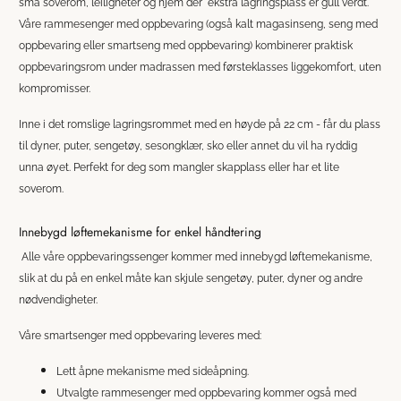
små soverom, leiligheter og hjem der ekstra lagringsplass er gull verdt.
Våre rammesenger med oppbevaring (også kalt magasinseng, seng med
oppbevaring eller smartseng med oppbevaring) kombinerer praktisk
oppbevaringsrom under madrassen med førsteklasses liggekomfort, uten
kompromisser.
Inne i det romslige lagringsrommet med en høyde på 22 cm - får du plass
til dyner, puter, sengetøy, sesongklær, sko eller annet du vil ha ryddig
unna øyet. Perfekt for deg som mangler skapplass eller har et lite
soverom.
Innebygd løftemekanisme for enkel håndtering
Alle våre oppbevaringssenger kommer med innebygd løftemekanisme,
slik at du på en enkel måte kan skjule sengetøy, puter, dyner og andre
nødvendigheter.
Våre smartsenger med oppbevaring leveres med:
Lett åpne mekanisme med sideåpning.
Utvalgte rammesenger med oppbevaring kommer også med