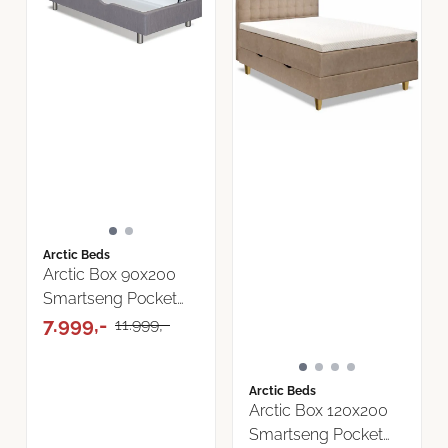
Arctic Beds
Arctic Box 90x200
Smartseng Pocket
med ...
7.999,-
11.999,-
Arctic Beds
Arctic Box 120x200
Smartseng Pocket