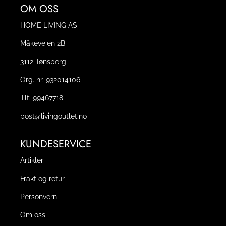
OM OSS
HOME LIVING AS
Måkeveien 2B
3112 Tønsberg
Org. nr. 932014106
Tlf:
99467718
post@livingoutlet.no
KUNDESERVICE
Artikler
Frakt og retur
Personvern
Om oss