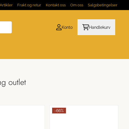
Artikler
Frakt og retur
Kontakt oss
Om oss
Salgsbetingelser
Konto
Handlekurv
g outlet
-66%