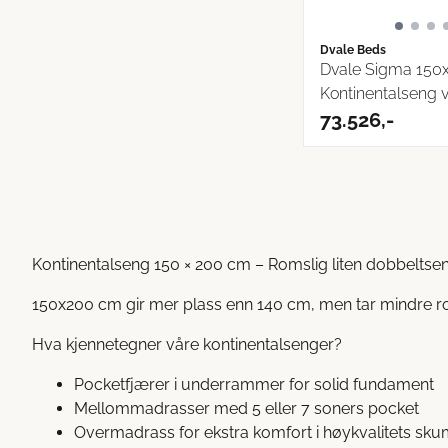
Dvale Beds
Dvale Sigma 150
Kontinentalseng 
...
73.526,-
Kontinentalseng 150 × 200 cm – Romslig liten dobbeltse
150x200 cm gir mer plass enn 140 cm, men tar mindre ro
Hva kjennetegner våre kontinentalsenger?
Pocketfjærer i underrammer for solid fundament
Mellommadrasser med 5 eller 7 soners pocket
Overmadrass for ekstra komfort i høykvalitets skum