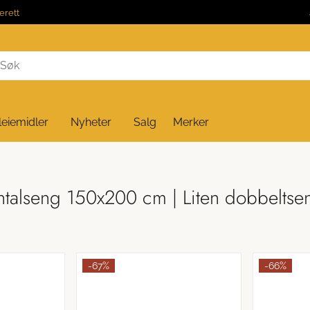
erett
leiemidler
Nyheter
Salg
Merker
ntalseng 150x200 cm | Liten dobbeltsen
-67%
-66%