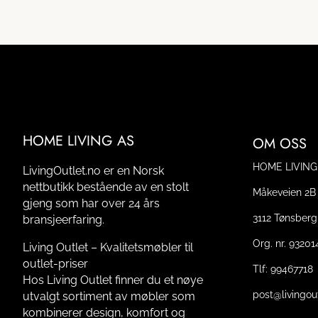
HOME LIVING AS
OM OSS
HOME LIVING
LivingOutlet.no er en Norsk
nettbutikk bestående av en stolt
Måkeveien 2B
gjeng som har over 24 års
3112 Tønsberg
bransjeerfaring.
Org. nr. 9320
Living Outlet – Kvalitetsmøbler til
outlet-priser
Tlf:
99467718
Hos Living Outlet finner du et nøye
post@livingou
utvalgt sortiment av møbler som
kombinerer design, komfort og