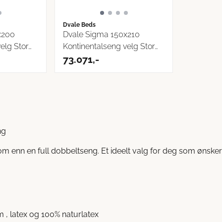
Dvale Beds
x200
Dvale Sigma 150x210
velg Storm
Kontinentalseng velg Storm
...
73.071,-
ng
m enn en full dobbeltseng. Et ideelt valg for deg som ønsker
 , latex og 100% naturlatex