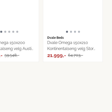
Dvale Beds
mega 150x200
Dvale Omega 150x210
talseng velg Austin
Kontinentalseng velg Storm
,-
...
21.999,-
59.548,-
64.703,-