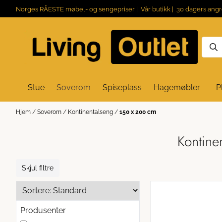
Hopp til innhold
Norges RÅESTE møbel- og sengepriser |
Vår butikk
| 30 dagers angr
Stue
Soverom
Spiseplass
Hagemøbler
P
Hjem
/
Soverom
/
Kontinentalseng
/
150 x 200 cm
Kontine
Skjul filtre
Produsenter