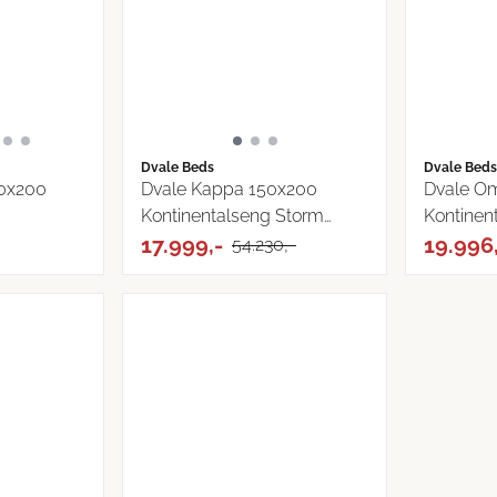
Dvale Beds
Dvale Beds
0x200
Dvale Kappa 150x200
Dvale O
Kontinentalseng Storm
Kontinen
Tekstil
17.999,-
...
19.996
54.230,-