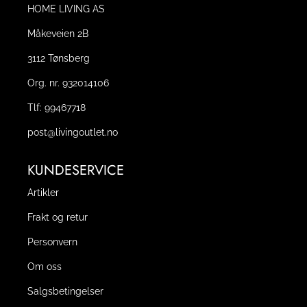
HOME LIVING AS
Måkeveien 2B
3112 Tønsberg
Org. nr. 932014106
Tlf:
99467718
post@livingoutlet.no
KUNDESERVICE
Artikler
Frakt og retur
Personvern
Om oss
Salgsbetingelser