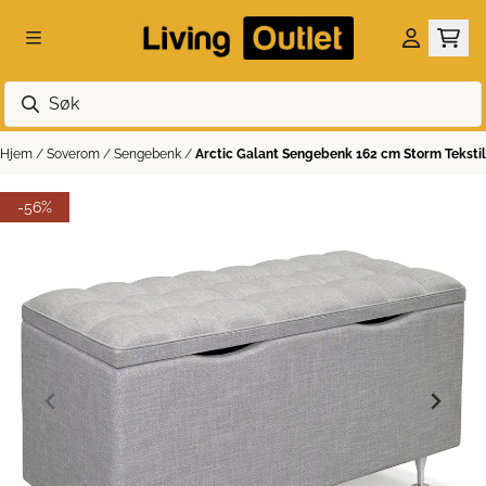
Hopp til innhold
Hjem
/
Soverom
/
Sengebenk
/
Arctic Galant Sengebenk 162 cm Storm Tekstil
-56%