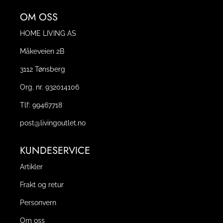
OM OSS
HOME LIVING AS
Måkeveien 2B
3112 Tønsberg
Org. nr. 932014106
Tlf:
99467718
post@livingoutlet.no
KUNDESERVICE
Artikler
Frakt og retur
Personvern
Om oss