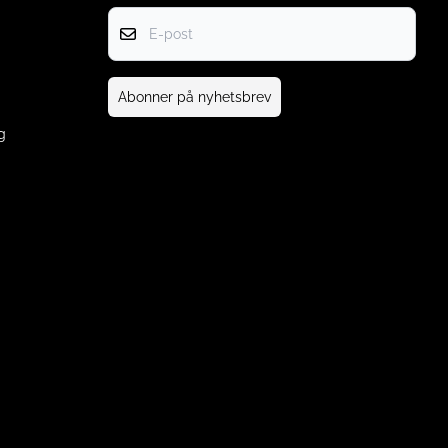
E-post
Abonner på nyhetsbrev
g