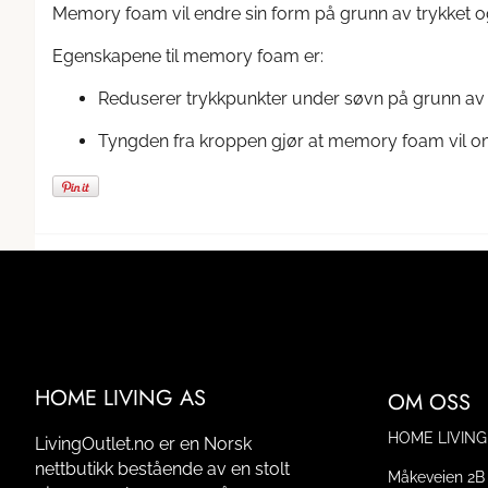
Memory foam vil endre sin form på grunn av trykket og 
Egenskapene til memory foam er:
Reduserer trykkpunkter under søvn på grunn av si
Tyngden fra kroppen gjør at memory foam vil om
HOME LIVING AS
OM OSS
HOME LIVING
LivingOutlet.no er en Norsk
nettbutikk bestående av en stolt
Måkeveien 2B