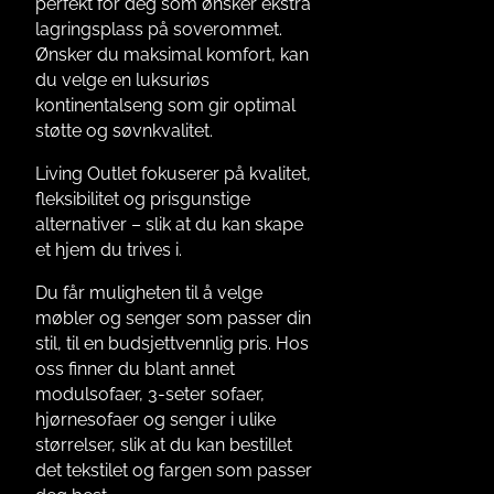
perfekt for deg som ønsker ekstra
lagringsplass på soverommet.
Ønsker du maksimal komfort, kan
du velge en luksuriøs
kontinentalseng som gir optimal
støtte og søvnkvalitet.
Living Outlet fokuserer på kvalitet,
fleksibilitet og prisgunstige
alternativer – slik at du kan skape
et hjem du trives i.
Du får muligheten til å velge
møbler og senger som passer din
stil, til en budsjettvennlig pris. Hos
oss finner du blant annet
modulsofaer, 3-seter sofaer,
hjørnesofaer og senger i ulike
størrelser, slik at du kan bestillet
det tekstilet og fargen som passer