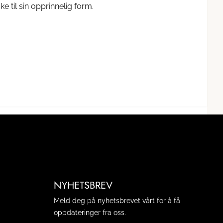
 til sin opprinnelig form.
NYHETSBREV
Meld deg på nyhetsbrevet vårt for å få
oppdateringer fra oss.