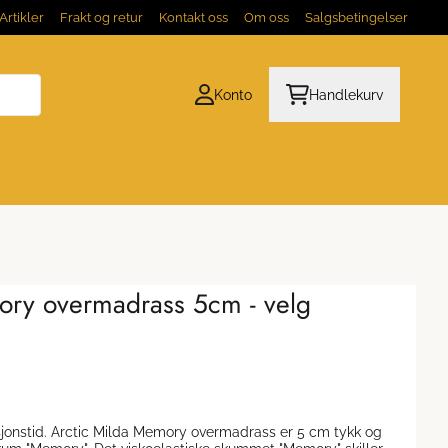
Artikler
Frakt og retur
Kontakt oss
Om oss
Salgsbetingelser
Konto
Handlekurv
ory overmadrass 5cm - velg
ss er 5 cm tykk og