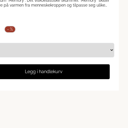
skum "Memory". Det viskoelastiske skummet "Memory" skiller
gere på varmen fra menneskekroppen og tilpasse seg ulike
kroppens konturer og temperatur, noe som gir eksepsjonell
ermadrassen gir god støtte, omfavner seg kroppen og
 foam materialet er temperaturfølsomt. I et kjølig rom blir
- %
 fyllet vil mykne ved varmere temperaturer eller når
 foam vil endre sin form på grunn
en under natten, men vil sakte komme tilbake til sin
ens konturer og former. Tyngden fra kroppen gjør
eg kroppen og gi god støtte.