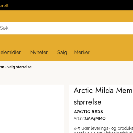
erett
leiemidler
Nyheter
Salg
Merker
m - velg størrelse
Arctic Milda Mem
størrelse
Art.nr:
GAP4MMO
4-5 uker leverings- og produksjonstid. Arctic Milda Memory overmadra