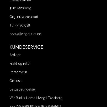
3112 Tønsberg
Org. nr. 932014106
Tlf:
99467718
post@livingoutlet.no
KUNDESERVICE
Artikler
Frakt og retur
Personvern
Om oss
Salgsbetingelser
Vår Butikk Home Living i Tønsberg
130 DAGERS KOMFORTGARANTI