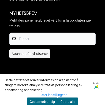
NYHETSBREV
Meld deg på nyhetsbrevet vårt for å få oppdateringer
fra oss.
E-post
Abonner på nyhetsbrev
Dette nettstedet bruker informasjonskapsler for å
Drevet av
fungere korrekt, analysere trafikk, personalisering av
annonser og annonsering.
Juster innstillingene
Ⓒ 2022 Home Living AS
Godta nødvendig
Godta alle