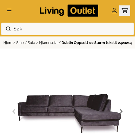
Hopp til innhold
Hjem
/
Stue
/
Sofa
/
Hjørnesofa
/
Dublin Oppsett 00 Storm tekstil 242x214